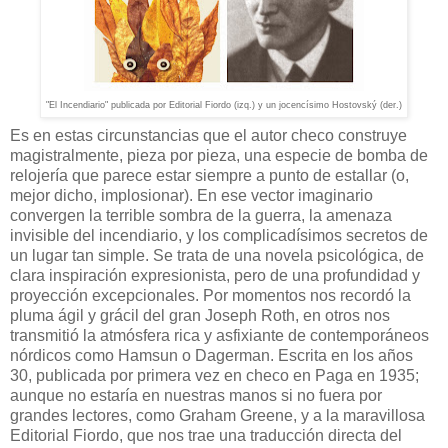
"El Incendiario" publicada por Editorial Fiordo (izq.) y un jocencísimo Hostovský (der.)
Es en estas circunstancias que el autor checo construye
magistralmente, pieza por pieza, una especie de bomba de
relojería que parece estar siempre a punto de estallar (o,
mejor dicho, implosionar). En ese vector imaginario
convergen la terrible sombra de la guerra, la amenaza
invisible del incendiario, y los complicadísimos secretos de
un lugar tan simple. Se trata de una novela psicológica, de
clara inspiración expresionista, pero de una profundidad y
proyección excepcionales. Por momentos nos recordó la
pluma ágil y grácil del gran Joseph Roth, en otros nos
transmitió la atmósfera rica y asfixiante de contemporáneos
nórdicos como Hamsun o Dagerman. Escrita en los años
30, publicada por primera vez en checo en Paga en 1935;
aunque no estaría en nuestras manos si no fuera por
grandes lectores, como Graham Greene, y a la maravillosa
Editorial Fiordo, que nos trae una traducción directa del