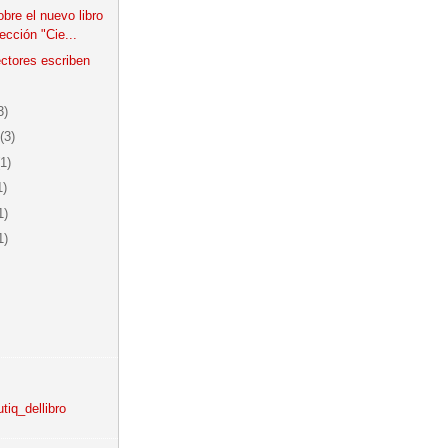
bre el nuevo libro
lección "Cie...
ectores escriben
3)
(3)
(1)
1)
1)
1)
iq_dellibro