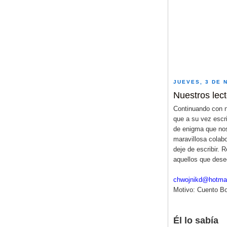
JUEVES, 3 DE 
Nuestros lec
Continuando con n
que a su vez escr
de enigma que no
maravillosa colab
deje de escribir. 
aquellos que dese
chwojnikd@hotma
Motivo: Cuento Bou
Él lo sabía