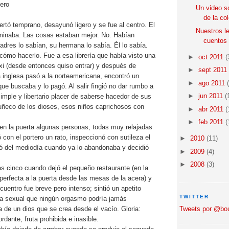
ero
Un video so
de la co
tó temprano, desayunó ligero y se fue al centro. El
Nuestros l
minaba. Las cosas estaban mejor. No. Habían
cuentos
dres lo sabían, su hermana lo sabía. Él lo sabía.
cómo hacerlo. Fue a esa librería que había visto una
►
oct 2011
(
axi (desde entonces quiso entrar) y después de
►
sept 2011
va inglesa pasó a la norteamericana, encontró un
►
ago 2011
 que buscaba y lo pagó. Al salir fingió no dar rumbo a
►
jun 2011
(
imple y libertario placer de saberse hacedor de sus
uñeco de los dioses, esos niños caprichosos con
►
abr 2011
(
►
feb 2011
(
 en la puerta algunas personas, todas muy relajadas
 con el portero un rato, inspeccionó con sutileza el
►
2010
(11)
tó del mediodía cuando ya lo abandonaba y decidió
►
2009
(4)
►
2008
(3)
as cinco cuando dejó el pequeño restaurante (en la
 perfecta a la puerta desde las mesas de la acera) y
cuentro fue breve pero intenso; sintió un apetito
TWITTER
sia sexual que ningún orgasmo podría jamás
a de un dios que se crea desde el vacío. Gloria:
Tweets por @bout
rdante, fruta prohibida e inasible.