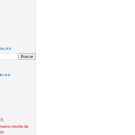
 BLOG
 BLOG
(3)
a nueva novela de
fón