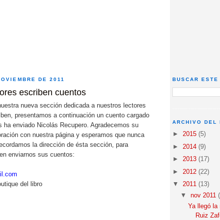
NOVIEMBRE DE 2011
BUSCAR ESTE
tores escriben cuentos
uestra nueva sección dedicada a nuestros lectores
iben, presentamos a continuación un cuento cargado
ARCHIVO DEL
s ha enviado Nicolás Recupero. Agradecemos su
►
2015
(5)
oración con nuestra página y esperamos que nunca
Recordamos la dirección de ésta sección, para
►
2014
(9)
en enviarnos sus cuentos:
►
2013
(17)
►
2012
(22)
il.com
tique del libro
▼
2011
(13)
▼
nov 2011
Ya llegó l
Ruiz Za