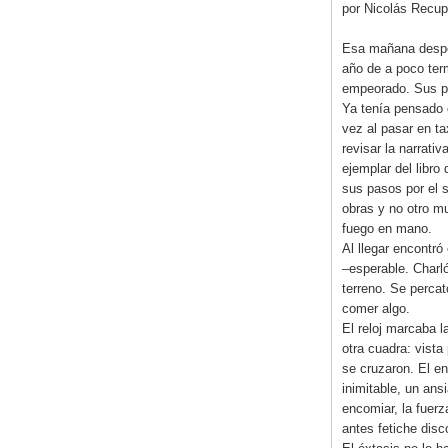
por Nicolás Recup
Esa mañana desper
año de a poco ter
empeorado. Sus pa
Ya tenía pensado 
vez al pasar en t
revisar la narrati
ejemplar del libro
sus pasos por el s
obras y no otro m
fuego en mano.
Al llegar encontró
–esperable. Charló
terreno. Se perca
comer algo.
El reloj marcaba l
otra cuadra: vista
se cruzaron. El en
inimitable, un an
encomiar, la fuerz
antes fetiche disco